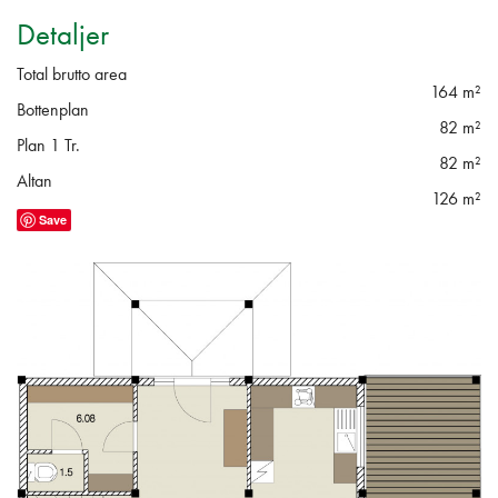
Detaljer
Total brutto area
164 m²
Bottenplan
82 m²
Plan 1 Tr.
82 m²
Altan
126 m²
Save